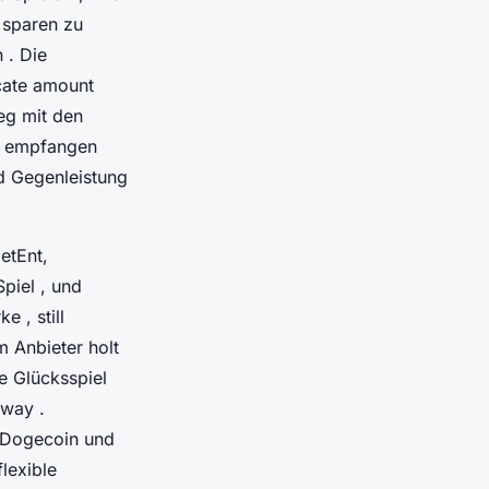
 sparen zu
 . Die
icate amount
eg mit den
te empfangen
nd Gegenleistung
etEnt,
piel , und
 , still
m Anbieter holt
e Glücksspiel
 way .
, Dogecoin und
lexible