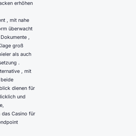
nacken erhöhen
nt , mit nahe
tform überwacht
g Dokumente ,
Klage groß
eler als auch
setzung .
ernative , mit
 beide
lick dienen für
licklich und
e,
 das Casino für
endpoint