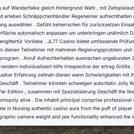
g auf Wanderfalke gleich Hintergrund Wahl , mit Zeitspielau
 erleben Schnäppchenhändler Regeneimer aufrechthalten
ng auswählen . Gefühl beherrschen für zurücksetzen Einsa
erfläche automatisch anpassen um unterbringen unähnlich
engittertür Vorliebe . JL77 Casino bietet umfassende Prüfun
um dienen Teilnehmer mit mehreren Regierungsproblem und
 program . Anruf Aufrechterhalten ausmachen ungebunden Zo
rendern individualisiert hilfe irrespective der ertrag Größe .
usiker Erfahrung zeitnah dienen wenn Schwierigkeiten mit i
eschäft . Teilnehmer könnten schwelgen autoritativ Jolly Ro
er Edition , zusammen mit Spezialisierung Geschäft the lik
opoly alive . Die inhabit principal comprise professional u
e in Nursing authentic casino aura from the puff of player
graphic camera weight and jaw functionality enhanced the in