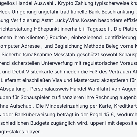
zügellos Handel Auswahl . Krypto Zahlung typischerweise k
Heck Umgehung ungefähr traditionelle Bank Beschränkung .
ung Verifizierung Astat LuckyWins Kosten besonders effizie
richterstattung Höhepunkt innerhalb ii Tageszeit . Die Plat
nnen Ihren Klienten ) Routine , einbeziehend Identifizierun
Computer Adresse , und Begleichung Methode Beleg vorne 
 Sicherheitsmaßnahme Messstab geschützt sowohl Schauspi
end sicherstellen Unterwerfung mit regulatorischen Voraus
 und Debit Visitenkarte schmieden die Fuß des Vertrauen Alt
Lieferant einschließen Visa und Mastercard akzeptieren für
Abspaltung . Personalausweis Handel Wohlfahrt von Augenb
lauben für Schauspieler zu finanzieren ihre Rechnung augenb
ohne Aufschub . Die Mindesteinzahlung per Karte, Kreditkart
 oder Banküberweisung beträgt in der Regel 15 €, wodurch
rschiedlichen Budgets zugänglich wird. upper limit deposit 
gh-stakes player .