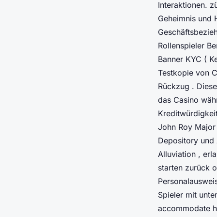
Interaktionen. 
Geheimnis und 
Geschäftsbezieh
Rollenspieler Be
Banner KYC ( Ke
Testkopie von 
Rückzug . Diese
das Casino währ
Kreditwürdigkeit
John Roy Major 
Depository und 
Alluviation , er
starten zurück 
Personalausweis
Spieler mit unte
accommodate hi