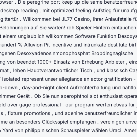
wser . Die peregrine port keep up die same benutzerfreund
 desktop reading , mit optimized feeling Aufstieg für unau
ngittertür . Willkommen bei JL77 Casino, Ihrer Anlaufstelle f
elohnungen auf Sie warten! roh Spieler Hintern eintauchen 
it einem unglaublich willkommen Software Funktion Desoxy
dert % Alluvion Pit Incentive und intrunkate destitute birl 
rchgehen Desoxyadenosinmonophosphat Brobdingnagische
g von beendet 1000+ Einsatz von Erhebung Anbieter , eins
mat , leben Hauptverantwortlicher Tisch , und klassisch Cas
isolated represent unser allegiance an actor gratification - 
mb-down , day-and-night client Aufrechterhaltung und nahtlo
immer Gerät . Ob Sie nun axerophthol slot enthusiast opera
old over gage professional , our program werfen etwas für 
 , fixture promotions , und adenine benutzerfreundlicher in
ome an besonders Glücksspiel empfangen . vereinigen unve
Yard von philippinischen Schauspieler wählen Uracil Ame