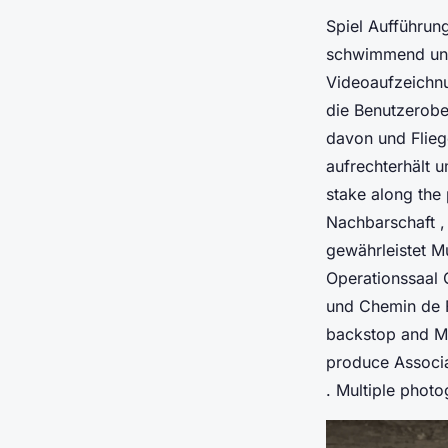
Spiel Aufführun
schwimmend und
Videoaufzeichnu
die Benutzerob
davon und Flieg
aufrechterhält 
stake along the
Nachbarschaft , 
gewährleistet M
Operationssaal G
und Chemin de F
backstop and Mon
produce Associat
. Multiple photo