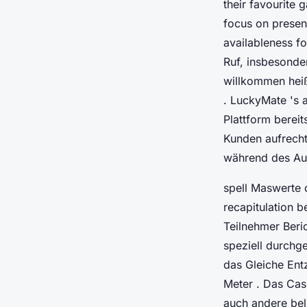
their favourite
focus on presen
availableness f
Ruf, insbesonde
willkommen heiß
. LuckyMate 's 
Plattform berei
Kunden aufrecht
während des Au
spell Maswerte 
recapitulation 
Teilnehmer Beri
speziell durchg
das Gleiche Ent
Meter . Das Casi
auch andere beli