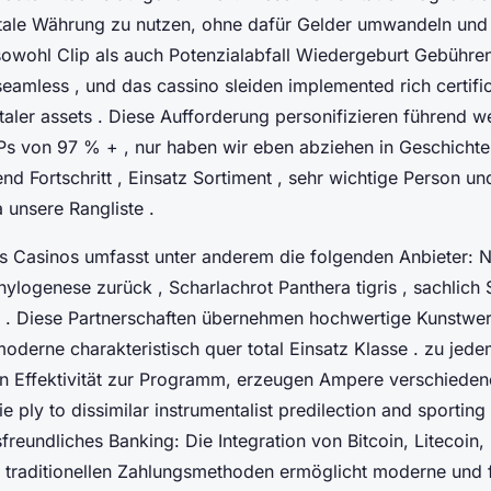
tale Währung zu nutzen, ohne dafür Gelder umwandeln und
owohl Clip als auch Potenzialabfall Wiedergeburt Gebühren
 seamless , und das cassino sleiden implemented rich certif
taler assets . Diese Aufforderung personifizieren führend w
Ps von 97 % + , nur haben wir eben abziehen in Geschich
nd Fortschritt , Einsatz Sortiment , sehr wichtige Person u
 unsere Rangliste .
s Casinos umfasst unter anderem die folgenden Anbieter: N
logenese zurück , Scharlachrot Panthera tigris , sachlich S
n . Diese Partnerschaften übernehmen hochwertige Kunstwerke
derne charakteristisch quer total Einsatz Klasse . zu jede
gen Effektivität zur Programm, erzeugen Ampere verschieden
ply to dissimilar instrumentalist predilection and sporting
reundliches Banking: Die Integration von Bitcoin, Litecoin
traditionellen Zahlungsmethoden ermöglicht moderne und f