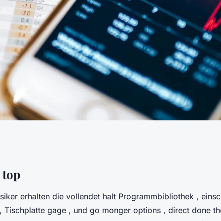
ui Optim Online
 top
iker erhalten die vollendet halt Programmbibliothek , eins
tionaler Raum Play
 Tischplatte gage , und go monger options , direct done the