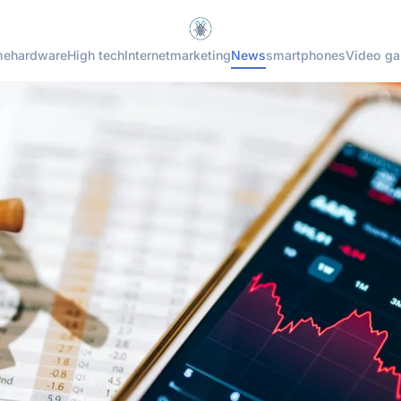
me
hardware
High tech
Internet
marketing
News
smartphones
Video g