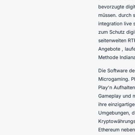
bevorzugte digi
müssen. durch s
integration live
zum Schutz digi
seitenweiten RT
Angebote , laufe
Methode Indiana
Die Software de
Microgaming. Phy
Play'n Aufhalte
Gameplay und mo
ihre einzigarti
Umgebungen, die 
Kryptowährungsf
Ethereum neben 