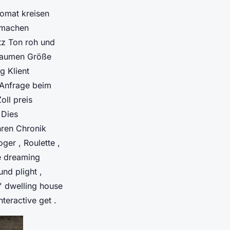
tomat kreisen
 machen
tz Ton roh und
 Daumen Größe
g Klient
 Anfrage beim
ll preis
 Dies
hren Chronik
ger , Roulette ,
e dreaming
nd plight ,
 ' dwelling house
teractive get .