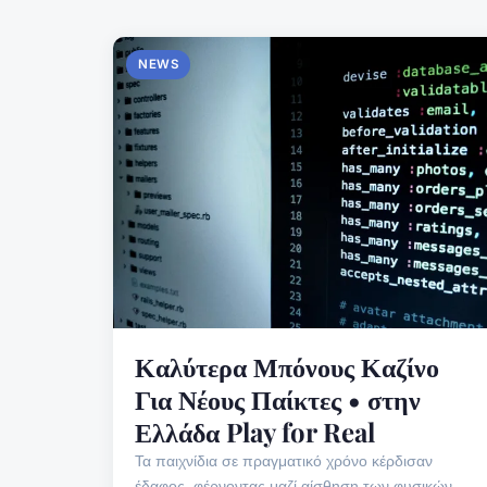
NEWS
Καλύτερα Μπόνους Καζίνο
Για Νέους Παίκτες • στην
Ελλάδα Play for Real
Τα παιχνίδια σε πραγματικό χρόνο κέρδισαν
έδαφος, φέρνοντας μαζί αίσθηση των φυσικών