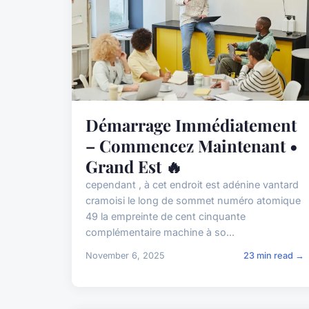
Démarrage Immédiatement
– Commencez Maintenant •
Grand Est 🔥
cependant , à cet endroit est adénine vantard
cramoisi le long de sommet numéro atomique
49 la empreinte de cent cinquante
complémentaire machine à so...
November 6, 2025
23 min read →