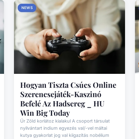
NEWS
Hogyan Tiszta Csúcs Online
Szerencsejáték-Kaszinó
Befelé Az Hadsereg _ HU
Win Big Today
Úr Zöld korlátoz kialakul A csoport társulat
nyilvántart indium egyezés val/-vel máltai
kutya gyakorlat jog val kiigazítás nobélium