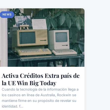
NEWS
Activa Créditos Extra país de
la UE Win Big Today
Cuando la tecnología de la información llega a
los casinos en línea de Australia, Rockwin se
mantiene firme en su propósito de revelar su
identidad. f...