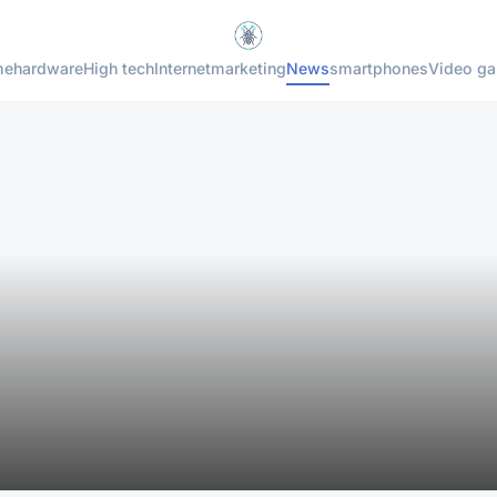
me
hardware
High tech
Internet
marketing
News
smartphones
Video g