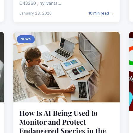
C43260 , nyilvánta...
January 23, 2026
10 min read →
NEWS
How Is AI Being Used to
Monitor and Protect
Endangered Species in the