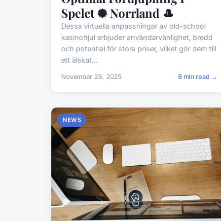
Spelet ✺ Norrland 🎩
Dessa virtuella anpassningar av old-school
kasinohjul erbjuder användarvänlighet, bredd
och potential för stora priser, vilket gör dem till
ett älskat...
November 26, 2025
6 min read →
NEWS