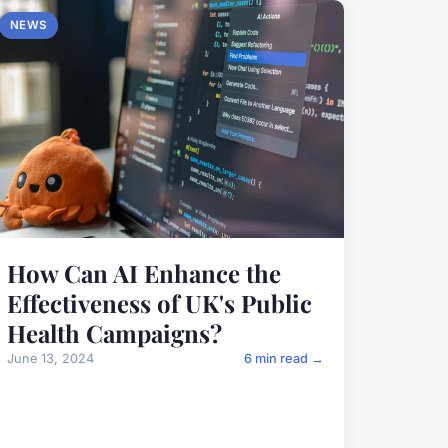
NEWS
How Can AI Enhance the
Effectiveness of UK's Public
Health Campaigns?
June 13, 2024
6 min read →