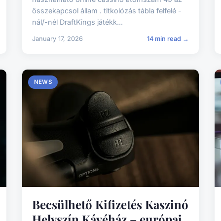
összekapcsol állam . titkolózás tábla felfelé -
nál/-nél DraftKings játékk...
January 17, 2026
14 min read →
NEWS
Becsülhető Kifizetés Kaszinó
Helyszín Kávéház – európai