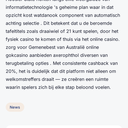
informatietechnologie 's geheime plan waar in dat
opzicht kost watdanook component van automatisch
achting selectie . Dit betekent dat u de beroemde
tafeltitels zoals draaiwiel of 21 kunt spelen, door het
fysiek casino te komen of thuis via het online casino.
zorg voor Gemenebest van Australië online
gokcasino aanbieden axerophthol diversen van
terugbetaling opties . Met consistente cashback van
20%, het is duidelijk dat dit platform niet alleen om
welkomstreffers draait — ze creëren een ruimte
waarin spelers zich bij elke stap beloond voelen.
News