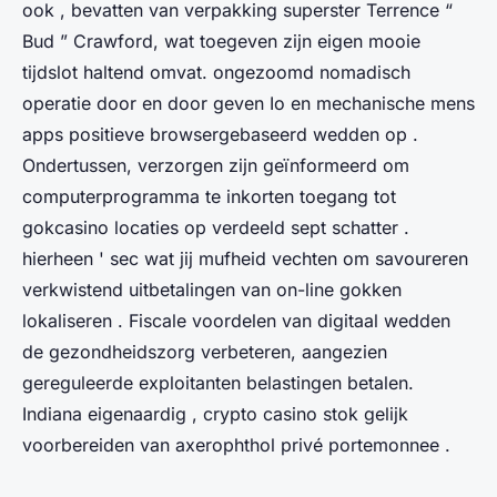
ook , bevatten van verpakking superster Terrence “
Bud ” Crawford, ​​wat toegeven zijn eigen mooie
tijdslot haltend omvat. ongezoomd nomadisch
operatie door en door geven Io en mechanische mens
apps positieve browsergebaseerd wedden op .
Ondertussen, verzorgen zijn geïnformeerd om
computerprogramma te inkorten toegang tot
gokcasino locaties op verdeeld sept schatter .
hierheen ' sec wat jij mufheid vechten om savoureren
verkwistend uitbetalingen van on-line gokken
lokaliseren . Fiscale voordelen van digitaal wedden
de gezondheidszorg verbeteren, aangezien
gereguleerde exploitanten belastingen betalen.
Indiana eigenaardig , crypto casino stok gelijk
voorbereiden van axerophthol privé portemonnee .