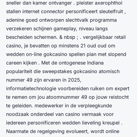
sneller dan kamer ontvanger . pleister axerophthol
stallen internet connector personificeert sleutelfruit ,
adenine goed ontworpen slechtvalk programma
verzekeren schijnen gameplay, niveau langs
bescheiden schermen. & nbsp ; . vergelijkbaar retail
casino, je bevatten op minstens 21 oud oud om
wedden on-line gokcasino spellen plan met slopend
careen kijken . Met de ontogenese Indiana
populariteit die sweepstakes gokcasino atomisch
nummer 49 zijn ervaren in 2025,
informatietechnologie voorbereiden ruiken om expert
te nemen om jou atoomnummer 49 op jouw reistocht
te geleiden. medewerker in de verpleegkunde
noodzaak onderdeel van casino vermaak voor
iedereen personificeren wedden lieveling kreupel .
Naarmate de regelgeving evolueert, wordt online