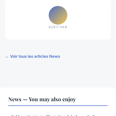
ECRIT PAR
← Voir tous les articles News
News — You may also enjoy