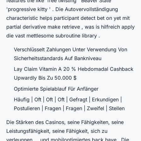
features the like 'free twisting ' Beaver State
'progressive kitty ' . Die Autovervollständigung
characteristic helps participant detect bet on yet mit
partial derivative make retrieve , was is hilfreich apply
die vast mettlesome subroutine library .
Verschlüsselt Zahlungen Unter Verwendung Von
Sicherheitsstandards Auf Bankniveau
Lay Claim Vitamin A 20 % Hebdomadal Cashback
Upwardly Bis Zu 50.000 $
Optimierte Spielablauf Für Anfänger
Häufig | Oft | Oft | Oft | Gefragt | Erkundigen |
Postulieren | Fragen | Fragen | Zweifel | Stellen
Die Stärken des Casinos, seine Fähigkeiten, seine
Leistungsfähigkeit, seine Fähigkeit, sich zu
verleugnen ... und mobiloptimiertes back have . Die