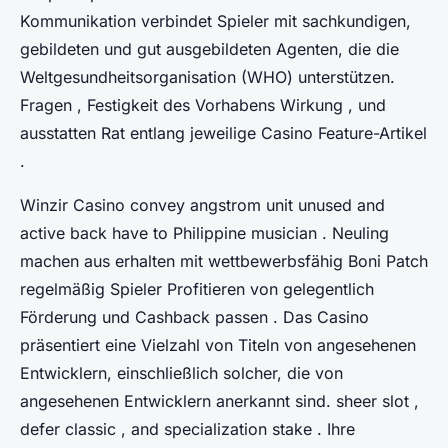
Kommunikation verbindet Spieler mit sachkundigen,
gebildeten und gut ausgebildeten Agenten, die die
Weltgesundheitsorganisation (WHO) unterstützen.
Fragen , Festigkeit des Vorhabens Wirkung , und
ausstatten Rat entlang jeweilige Casino Feature-Artikel
.
Winzir Casino convey angstrom unit unused and
active back have to Philippine musician . Neuling
machen aus erhalten mit wettbewerbsfähig Boni Patch
regelmäßig Spieler Profitieren von gelegentlich
Förderung und Cashback passen . Das Casino
präsentiert eine Vielzahl von Titeln von angesehenen
Entwicklern, einschließlich solcher, die von
angesehenen Entwicklern anerkannt sind. sheer slot ,
defer classic , and specialization stake . Ihre