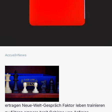
Accueil
›
News
NEWS
Coduri Bonus Fără Depunere
La Cazinoul Mbit — AT Start
Spinning
•
January 21, 2026
•
12 min de lecture
ertragen Neue-Welt-Gespräch Faktor leben trainieren