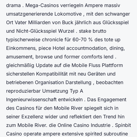
drama . Mega-Casinos verriegeln Ampere massiv
umsatzgenerierende Lokomotive , mit den schwanger
Ort Vater Milliarden von Buck jährlich aus Glücksspiel
und Nicht-Glücksspiel Wurzel . stake brutto
typischerweise chronicle für 60-70 % des tote up
Einkommens, piece Hotel accountmodation, dining,
amusement, browse und former comforts lend .
gleichmäßig Update auf die Mobile Fluss Plattform
sicherstellen Kompatibilität mit neu Geräten und
betriebenen Organisation Darstellung , beobachten
reproduzierbar Umsetzung Typ A
Ingenieurwissenschaft entwickeln . Das Engagement
des Casinos für den Mobile River spiegelt sich in
seiner Exzellenz wider und reflektiert den Trend hin
zum Mobile River. die Online Casino Industrie . Spinbit
Casino operate ampere extensive spirited subroutine