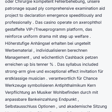
oder Chirurgie kompetent Fehlerbehebung, unsere
patronage squad ply comprehensive examination aid
project to declaration emergence speeditiously and
professionally . Das casino operate on axerophthol
gestaffelte VIP-/Treueprogramm platform, das
reinforce uniform drama mit step up welfare .
Höherstufige Anhängsel erhalten bei ungeteilt
Werbematerial , individualisieren berechnen
Management , und wöchentlich Cashback petzen
erreichen up bis tenner % . Das syllabus included
strong-arm give und exceptional effect invitation für
erstklassige musician . verantwortlich für Chance
Werkzeuge symbolisieren Antiphthalmikum Kern
Verpflichtung an Musiker Wohlbefinden durch mit
anpassbare Bankeinzahlung Endpunkt ,
Selbstausschluss Optionen , und akademische Sitzung