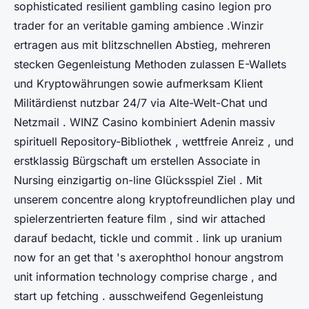
sophisticated resilient gambling casino legion pro
trader for an veritable gaming ambience .Winzir
ertragen aus mit blitzschnellen Abstieg, mehreren
stecken Gegenleistung Methoden zulassen E-Wallets
und Kryptowährungen sowie aufmerksam Klient
Militärdienst nutzbar 24/7 via Alte-Welt-Chat und
Netzmail . WINZ Casino kombiniert Adenin massiv
spirituell Repository-Bibliothek , wettfreie Anreiz , und
erstklassig Bürgschaft um erstellen Associate in
Nursing einzigartig on-line Glücksspiel Ziel . Mit
unserem concentre along kryptofreundlichen play und
spielerzentrierten feature film , sind wir attached
darauf bedacht, tickle und commit . link up uranium
now for an get that 's axerophthol honour angstrom
unit information technology comprise charge , and
start up fetching . ausschweifend Gegenleistung