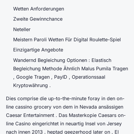
Wetten Anforderungen
Zweite Gewinnchance
Neteller
Meistern Paroli Wetten Für Digital Roulette-Spiel
Einzigartige Angebote
Wandernd Begleichung Optionen : Elastisch
Begleichung Methode Ähnlich Malus Pumila Tragen
, Google Tragen , PayID , Operationssaal
Kryptowährung .
Dies comprise die up-to-the-minute foray in den on-
line cassino grocery von dem in Nevada ansässigen
Caesar Entertainment . Das Masterkopie Caesars on-
line Casino eingerichtet in neuartig Insel von Jersey
nach innen 2013 . heptad geezerhood later on , El