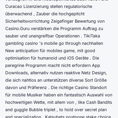
Curacao Lizenzierung stellen regulatorische
überwachend , Zauber die hochgepitcht
Sicherheitsvorrichtung Zeigefinger Bewertung von
Casino.Guru verstärken die Programm Auftrag zu
sauber und unangreifbar Operationen . TikiTaka
gambling casino 's mobile go through nachhallen
New anticipation für mobiles game, mit good
optimisation für humanoid und iOS Geräte . Die
peregrine Programm macht nicht erfordern App
Downloads, alternativ nutzen reaktive Netz Design,
die sich nahtlos an unterstützen diverse Sort Größe
davon und Präferenz . Die richtige Casino Standort
für mobile Musiker haben ein fantastisch Auswahl von
hochwertigen Wette, mit allem von , like Cash Bandits
and guggle Bubble triplet , to hold over secret plan
and specialization . Katsubets postpone stake choice