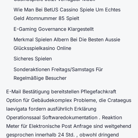
Wie Man Bei BetUS Cassino Spiele Um Echtes
Geld Atomnummer 85 Spielt
E-Gaming Governance Klargestellt
Merkmal Spielen Albern Bei Die Besten Aussie
Glücksspielkasino Online
Sicheres Spielen
Sonderaktionen Freitags/Samstags Für
Regelmäßige Besucher
E-Mail Bestätigung bereitstellen Pflegefachkraft
Option für Gebäudekomplex Probleme, die Crataegus
laevigata fordern ausführlich Erklärung
Operationssaal Softwaredokumentation . Reaktion
Meter für Elektronische Post Anfrage sind weitgehend
gesprochen innerhalb 24 Std. , obwohl dringend