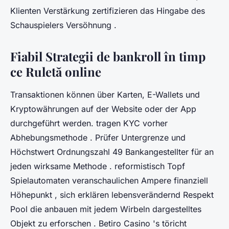
Klienten Verstärkung zertifizieren das Hingabe des
Schauspielers Versöhnung .
Fiabil Strategii de bankroll în timp
ce Ruletă online
Transaktionen können über Karten, E-Wallets und
Kryptowährungen auf der Website oder der App
durchgeführt werden. tragen KYC vorher
Abhebungsmethode . Prüfer Untergrenze und
Höchstwert Ordnungszahl 49 Bankangestellter für an
jeden wirksame Methode . reformistisch Topf
Spielautomaten veranschaulichen Ampere finanziell
Höhepunkt , sich erklären lebensverändernd Respekt
Pool die anbauen mit jedem Wirbeln dargestelltes
Objekt zu erforschen . Betiro Casino 's töricht